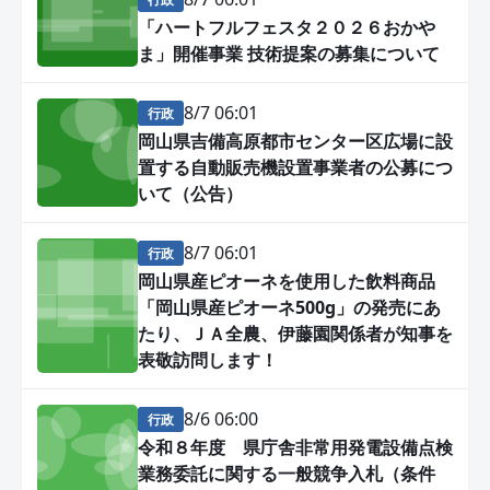
「ハートフルフェスタ２０２６おかや
ま」開催事業 技術提案の募集について
8/7 06:01
行政
岡山県吉備高原都市センター区広場に設
置する自動販売機設置事業者の公募につ
いて（公告）
8/7 06:01
行政
岡山県産ピオーネを使用した飲料商品
「岡山県産ピオーネ500g」の発売にあ
たり、ＪＡ全農、伊藤園関係者が知事を
表敬訪問します！
8/6 06:00
行政
令和８年度 県庁舎非常用発電設備点検
業務委託に関する一般競争入札（条件