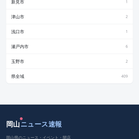
新見市
1
津山市
2
浅口市
1
瀬戸内市
6
玉野市
2
県全域
409
岡山
ニュース速報
岡山県のニュース・イベント・開店