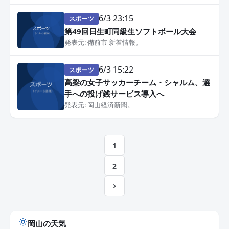
6/3 23:15
スポーツ
第49回日生町同級生ソフトボール大会
発表元: 備前市 新着情報。
6/3 15:22
スポーツ
高梁の女子サッカーチーム・シャルム、選
手への投げ銭サービス導入へ
発表元: 岡山経済新聞。
投
1
稿
2
の
ペ
ー
岡山の天気