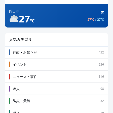
ジ
岡山市
雲
27
送
27℃
/
27℃
℃
り
人気カテゴリ
行政・お知らせ
432
イベント
236
ニュース・事件
116
求人
98
防災・天気
52
観光
30