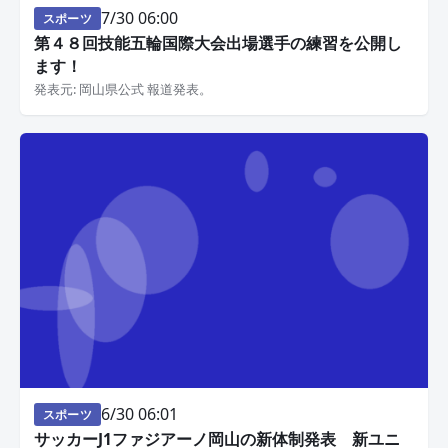
7/30 06:00
スポーツ
第４８回技能五輪国際大会出場選手の練習を公開し
ます！
発表元: 岡山県公式 報道発表。
6/30 06:01
スポーツ
サッカーJ1ファジアーノ岡山の新体制発表 新ユニ