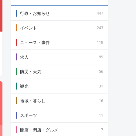
行政・お知らせ
447
イベント
243
ニュース・事件
119
求人
99
防災・天気
56
観光
31
地域・暮らし
16
スポーツ
11
開店・閉店・グルメ
7