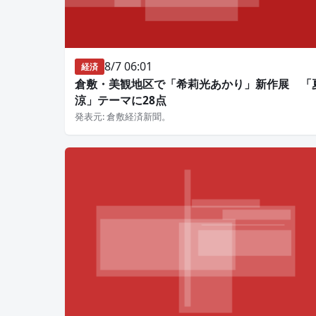
8/7 06:01
経済
倉敷・美観地区で「希莉光あかり」新作展 「
涼」テーマに28点
発表元: 倉敷経済新聞。