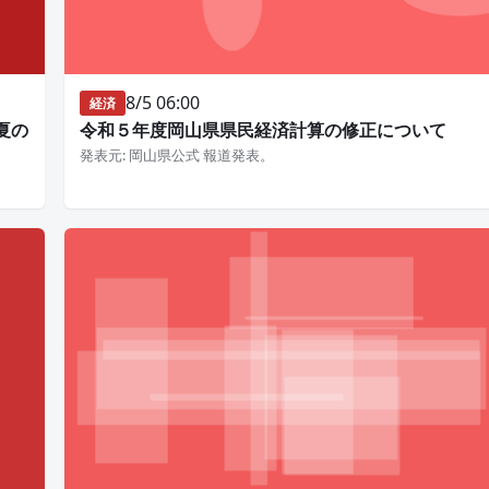
8/5 06:00
経済
夏の
令和５年度岡山県県民経済計算の修正について
発表元: 岡山県公式 報道発表。