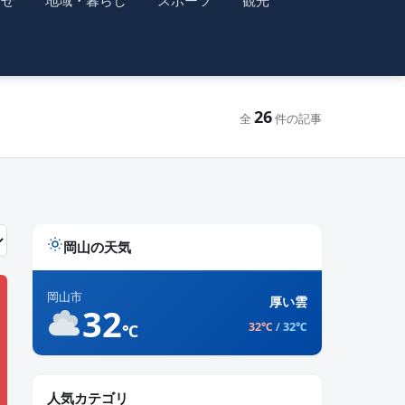
らせ
地域・暮らし
スポーツ
観光
26
全
件の記事
岡山の天気
岡山市
厚い雲
32
32℃
/
32℃
℃
人気カテゴリ