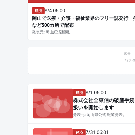
8/4 06:00
経済
岡山で医療・介護・福祉業界のフリー誌発行 
など500カ所で配布
発表元: 岡山経済新聞。
広告
728
8/1 06:00
経済
株式会社全東信の破産手続
扱いを開始します
発表元: 岡山県公式 報道発表。
7/31 06:01
経済