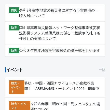
令和8年熊本地震の被災者に対する市営住宅の一
防災
時入居について
岡山県高度防災情報ネットワーク整備事業被災状
防災
況監視システム整備業務に係る一般競争入札（条
件付）の実施について
令和８年熊本地震災害義援金の贈呈式を行います
防災
イベント
一覧
将棋・中国・四国ナヴィセトスが倉敷を訪
観光・
イベン
問！「ABEMA地域トーナメント2026」開催中
ト
令和８年度「晴れの国・島フェスタ」の開
観光・イベ
ント
催について