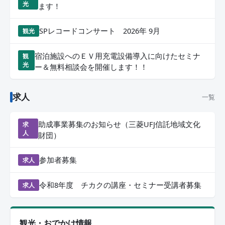
光
ます！
SPレコードコンサート 2026年 9月
観光
宿泊施設へのＥＶ用充電設備導入に向けたセミナ
観
光
ー＆無料相談会を開催します！！
求人
一覧
助成事業募集のお知らせ（三菱UFJ信託地域文化
求
人
財団）
参加者募集
求人
令和8年度 チカクの講座・セミナー受講者募集
求人
観光・おでかけ情報