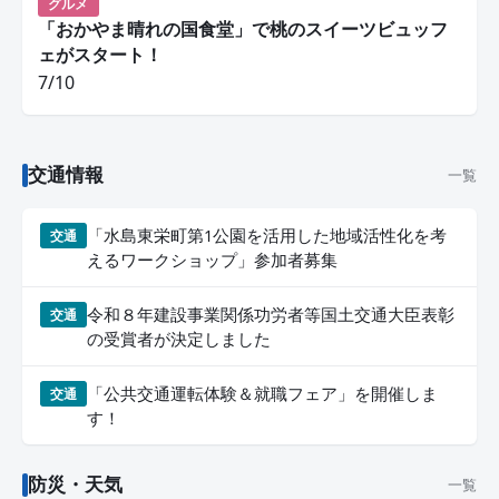
グルメ
「おかやま晴れの国食堂」で桃のスイーツビュッフ
ェがスタート！
7/10
交通情報
一覧
「水島東栄町第1公園を活用した地域活性化を考
交通
えるワークショップ」参加者募集
令和８年建設事業関係功労者等国土交通大臣表彰
交通
の受賞者が決定しました
「公共交通運転体験＆就職フェア」を開催しま
交通
す！
防災・天気
一覧