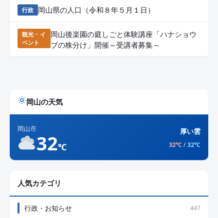
岡山県の人口（令和８年５月１日）
行政
岡山後楽園の庭しごと体験講座「ハナショウ
観光・イ
ベント
ブの株分け」開催～受講者募集～
岡山の天気
岡山市
厚い雲
32
32℃
/
32℃
℃
人気カテゴリ
行政・お知らせ
447