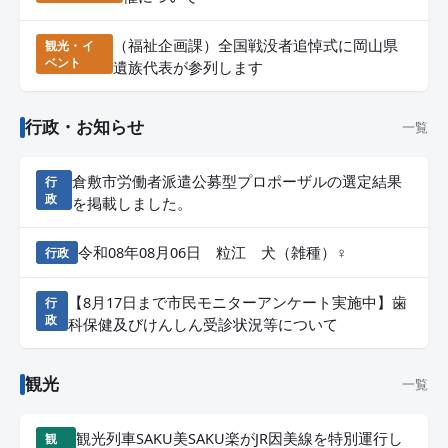
（福祉企画課）全国戦没者追悼式に岡山県
観光・イ
ベント
遺族代表が参列します
行政・お知らせ
一覧
倉敷市労働者派遣公募型プロポーザルの選定結果
行
政
を掲載しました。
令和08年08月06日 粒江 犬（雑種）♀
行政
【8月17日まで市民モニターアンケート実施中】歯
行
政
科保健及びけんしん受診状況等について
観光
一覧
観光列車SAKU美SAKU楽がJR因美線を特別運行し
観