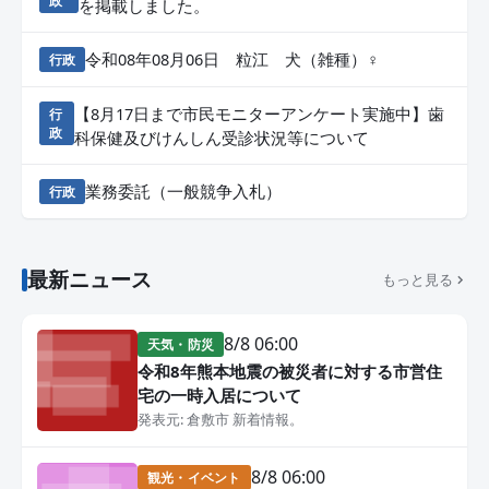
政
を掲載しました。
令和08年08月06日 粒江 犬（雑種）♀
行政
【8月17日まで市民モニターアンケート実施中】歯
行
政
科保健及びけんしん受診状況等について
業務委託（一般競争入札）
行政
最新ニュース
もっと見る
8/8 06:00
天気・防災
令和8年熊本地震の被災者に対する市営住
宅の一時入居について
発表元: 倉敷市 新着情報。
8/8 06:00
観光・イベント