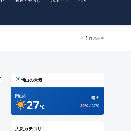
らせ
地域・暮らし
スポーツ
観光
1
全
件の記事
岡山の天気
岡山市
晴天
27
30℃
/
27℃
℃
人気カテゴリ