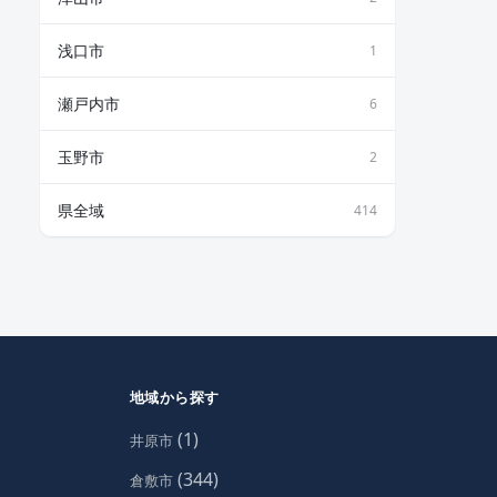
浅口市
1
瀬戸内市
6
玉野市
2
県全域
414
地域から探す
(1)
井原市
(344)
倉敷市