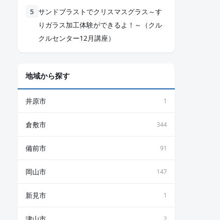
サンドブラストでクリスマスグラス～す
りガラス加工体験ができるよ！～（クル
クルセンター12月講座）
地域から探す
井原市
1
倉敷市
344
備前市
91
岡山市
147
新見市
1
津山市
2