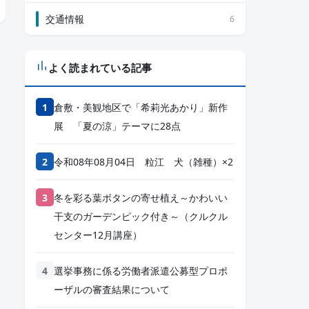
交通情報
6
よく読まれている記事
倉敷・美観地区で「希莉光あかり」新作
展 「夏の涼」テーマに28点
令和08年08月04日 粒江 犬（雑種）×2
冬を彩る葉ボタンの寄せ植え～かわいい
干支のガーデンピック付き～（クルクル
センター12月講座）
選挙事務に係る労働者派遣公募型プロポ
ーザルの審査結果について