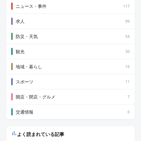
ニュース・事件
117
求人
99
防災・天気
54
観光
30
地域・暮らし
16
スポーツ
11
開店・閉店・グルメ
7
交通情報
6
よく読まれている記事