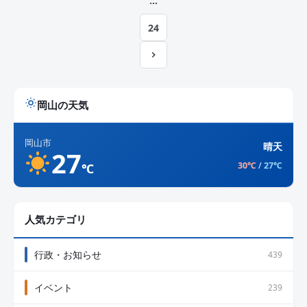
…
ー
24
ジ
送
り
岡山の天気
岡山市
晴天
27
30℃
/
27℃
℃
人気カテゴリ
行政・お知らせ
439
イベント
239