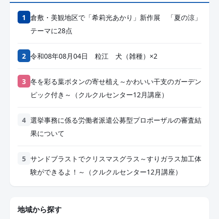
倉敷・美観地区で「希莉光あかり」新作展 「夏の涼」
テーマに28点
令和08年08月04日 粒江 犬（雑種）×2
冬を彩る葉ボタンの寄せ植え～かわいい干支のガーデン
ピック付き～（クルクルセンター12月講座）
選挙事務に係る労働者派遣公募型プロポーザルの審査結
果について
サンドブラストでクリスマスグラス～すりガラス加工体
験ができるよ！～（クルクルセンター12月講座）
地域から探す