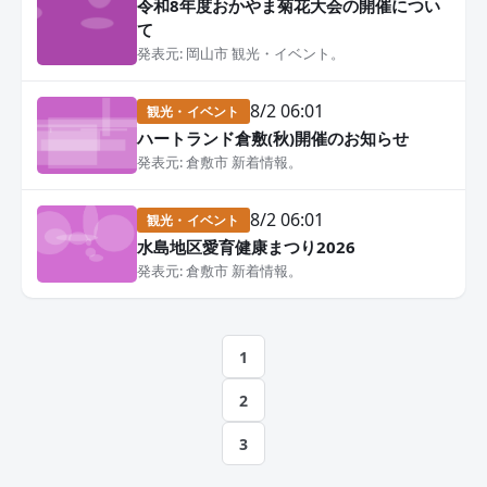
令和8年度おかやま菊花大会の開催につい
て
発表元: 岡山市 観光・イベント。
8/2 06:01
観光・イベント
ハートランド倉敷(秋)開催のお知らせ
発表元: 倉敷市 新着情報。
8/2 06:01
観光・イベント
水島地区愛育健康まつり2026
発表元: 倉敷市 新着情報。
投
1
稿
2
の
3
ペ